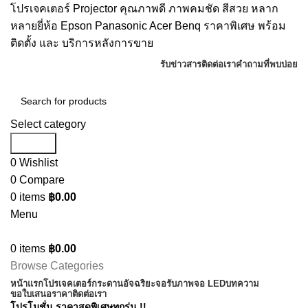
โปรเจคเตอร์ Projector คุณภาพดี ภาพคมชัด สีสวย หลาก
หลายยี่ห้อ Epson Panasonic Acer Benq ราคาพิเศษ พร้อม
ติดตั้ง และ บริการหลังการขาย
รับข่าวสาร
ติดต่อเรา
คำถามที่พบบ่อย
Select category
Search
0
Wishlist
0
Compare
0
items
฿
0.00
Menu
0
items
฿
0.00
Browse Categories
หน้าแรก
โปรเจคเตอร์
กระดานอัจฉริยะ
จอรับภาพ
จอ LED
บทความ
ขอใบเสนอราคา
ติดต่อเรา
โปรโมชั่น ราคาสุดพิเศษทุกรุ่น !!