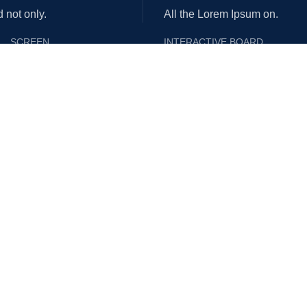
d not only.
All the Lorem Ipsum on.
SCREEN
INTERACTIVE BOARD
Vertex
Panasonic
Screenboy
Maxhub