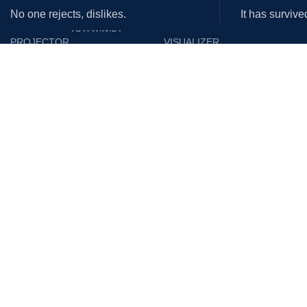
No one rejects, dislikes.
It has survive
โปรเจคเตอร์
PROJECTOR
VISUALIZER
Epson
Epson
Panasonic
Vertex
Acer
Lumens
Benq
Gygar
Optoma
Benq
NEC
Razr