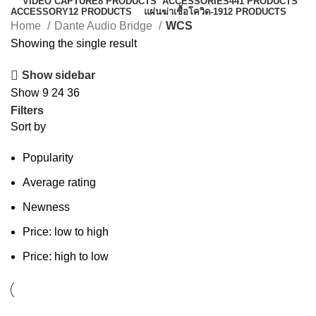
VIDEO CAPTURE
8 PRODUCTS
ACCESSORIES
441 PRODUCTS
ACCESSORY
12 PRODUCTS
แผ่นฆ่าเชื้อโควิด-19
12 PRODUCTS
Home
Dante Audio Bridge
WCS
Showing the single result
Show sidebar
Show
9
24
36
Filters
Sort by
Popularity
Average rating
Newness
Price: low to high
Price: high to low