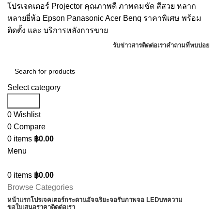
โปรเจคเตอร์ Projector คุณภาพดี ภาพคมชัด สีสวย หลาก
หลายยี่ห้อ Epson Panasonic Acer Benq ราคาพิเศษ พร้อม
ติดตั้ง และ บริการหลังการขาย
รับข่าวสาร
ติดต่อเรา
คำถามที่พบบ่อย
Select category
Search
0
Wishlist
0
Compare
0
items
฿
0.00
Menu
0
items
฿
0.00
Browse Categories
หน้าแรก
โปรเจคเตอร์
กระดานอัจฉริยะ
จอรับภาพ
จอ LED
บทความ
ขอใบเสนอราคา
ติดต่อเรา