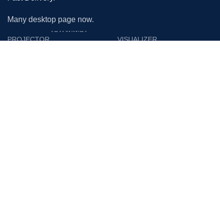
Many desktop page now.
โปรเจคเตอร์
PROJECTOR
VISUALIZER
Epson
Epson
Panasonic
Vertex
Acer
Lumens
Benq
Gygar
Optoma
Benq
NEC
Razr