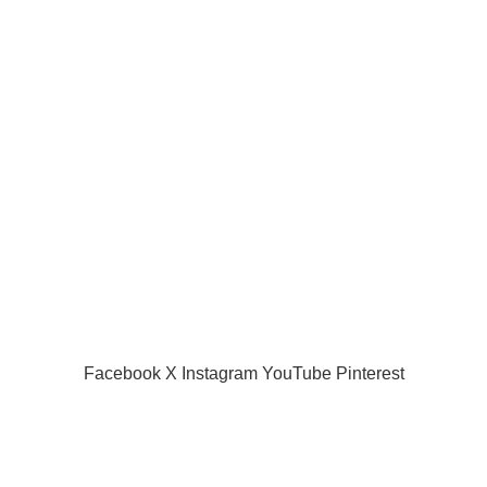
Our Social Links:
Useful links
Privacy Policy
Returns
Terms & Conditions
Contact Us
Latest News
Our Sitemap
SIAMPROJECTOR.COM
2019 CREATED BY
AMAS
Facebook
X
Instagram
YouTube
Pinterest