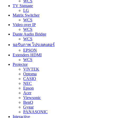
WCS
TV Signage
LG
Matrix Switcher
WCS
Video over IP
WCS
Dante Audio Bridge
WCS
จอรับภาพ โปรเจคเตอร์
EPSON
Extenders HDMI
WCS
Projector
VIVTEK
Optoma
CASIO
NEC
Epson
Acer
Viewsonic
BenQ
Gygar
PANASONIC
Interactive