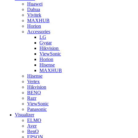
Huawei
Dahua
Vivitek
MAXHUB
Horion
Accessories
LG
Gygar
Hikvision
ViewSonic
Horion
Hisense
MAXHUB
Hisense
Vertex
Hikvision
BENQ
Razr
ViewSonic
Panasonic
Visualizer
ELMO
Aver
BenQ
EPSON