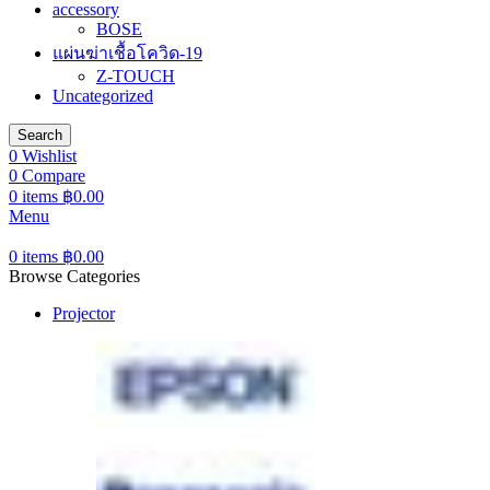
accessory
BOSE
แผ่นฆ่าเชื้อโควิด-19
Z-TOUCH
Uncategorized
Search
0
Wishlist
0
Compare
0
items
฿
0.00
Menu
0
items
฿
0.00
Browse Categories
Projector