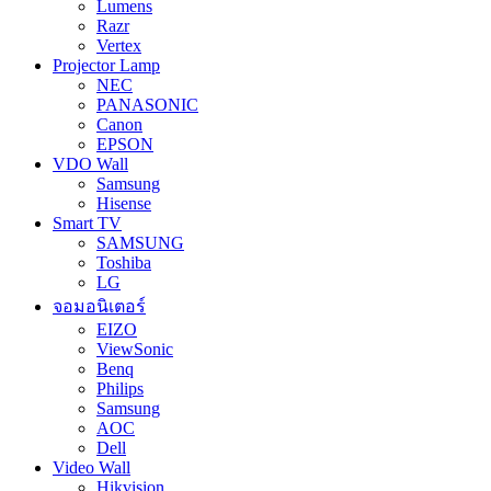
Lumens
Razr
Vertex
Projector Lamp
NEC
PANASONIC
Canon
EPSON
VDO Wall
Samsung
Hisense
Smart TV
SAMSUNG
Toshiba
LG
จอมอนิเตอร์
EIZO
ViewSonic
Benq
Philips
Samsung
AOC
Dell
Video Wall
Hikvision