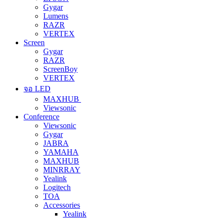
Gygar
Lumens
RAZR
VERTEX
Screen
Gygar
RAZR
ScreenBoy
VERTEX
จอ LED
MAXHUB
Viewsonic
Conference
Viewsonic
Gygar
JABRA
YAMAHA
MAXHUB
MINRRAY
Yealink
Logitech
TOA
Accessories
Yealink