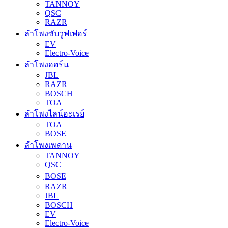
TANNOY
QSC
RAZR
ลำโพงซับวูฟเฟอร์
EV
Electro-Voice
ลำโพงฮอร์น
JBL
RAZR
BOSCH
TOA
ลำโพงไลน์อะเรย์
TOA
BOSE
ลำโพงเพดาน
TANNOY
QSC
ฺBOSE
RAZR
JBL
BOSCH
EV
Electro-Voice