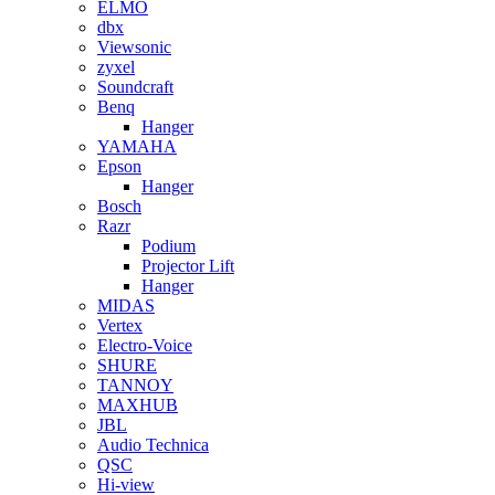
ELMO
dbx
Viewsonic
zyxel
Soundcraft
Benq
Hanger
YAMAHA
Epson
Hanger
Bosch
Razr
Podium
Projector Lift
Hanger
MIDAS
Vertex
Electro-Voice
SHURE
TANNOY
MAXHUB
JBL
Audio Technica
QSC
Hi-view