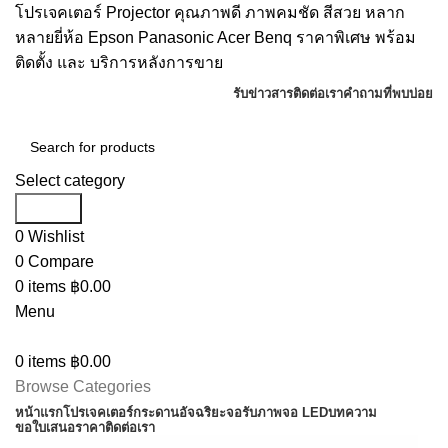
โปรเจคเตอร์ Projector คุณภาพดี ภาพคมชัด สีสวย หลาก
หลายยี่ห้อ Epson Panasonic Acer Benq ราคาพิเศษ พร้อม
ติดตั้ง และ บริการหลังการขาย
รับข่าวสาร
ติดต่อเรา
คำถามที่พบบ่อย
Select category
Search
0
Wishlist
0
Compare
0
items
฿
0.00
Menu
0
items
฿
0.00
Browse Categories
หน้าแรก
โปรเจคเตอร์
กระดานอัจฉริยะ
จอรับภาพ
จอ LED
บทความ
ขอใบเสนอราคา
ติดต่อเรา