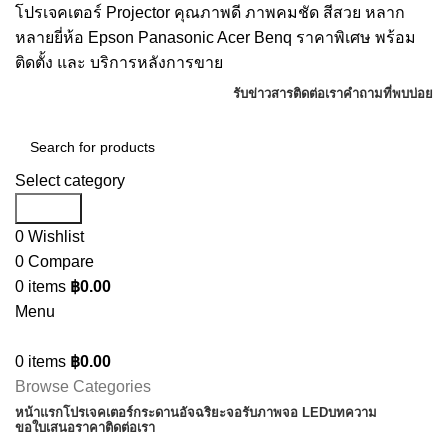
โปรเจคเตอร์ Projector คุณภาพดี ภาพคมชัด สีสวย หลาก
หลายยี่ห้อ Epson Panasonic Acer Benq ราคาพิเศษ พร้อม
ติดตั้ง และ บริการหลังการขาย
รับข่าวสาร
ติดต่อเรา
คำถามที่พบบ่อย
Select category
Search
0
Wishlist
0
Compare
0
items
฿
0.00
Menu
0
items
฿
0.00
Browse Categories
หน้าแรก
โปรเจคเตอร์
กระดานอัจฉริยะ
จอรับภาพ
จอ LED
บทความ
ขอใบเสนอราคา
ติดต่อเรา