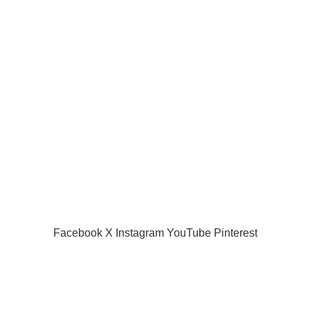
Our Social Links:
Useful links
Privacy Policy
Returns
Terms & Conditions
Contact Us
Latest News
Our Sitemap
SIAMPROJECTOR.COM
2019 CREATED BY
AMAS
Facebook
X
Instagram
YouTube
Pinterest