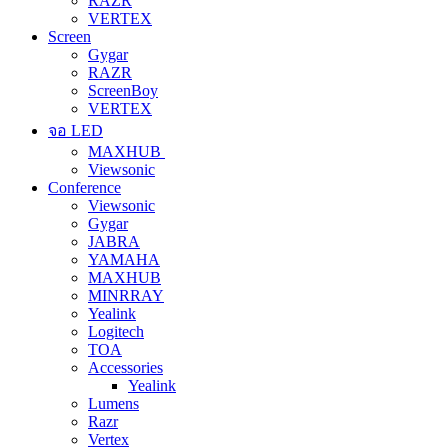
RAZR
VERTEX
Screen
Gygar
RAZR
ScreenBoy
VERTEX
จอ LED
MAXHUB
Viewsonic
Conference
Viewsonic
Gygar
JABRA
YAMAHA
MAXHUB
MINRRAY
Yealink
Logitech
TOA
Accessories
Yealink
Lumens
Razr
Vertex