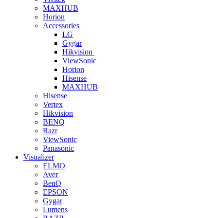
MAXHUB
Horion
Accessories
LG
Gygar
Hikvision
ViewSonic
Horion
Hisense
MAXHUB
Hisense
Vertex
Hikvision
BENQ
Razr
ViewSonic
Panasonic
Visualizer
ELMO
Aver
BenQ
EPSON
Gygar
Lumens