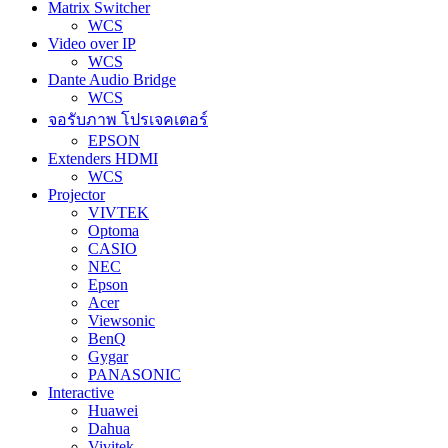
Matrix Switcher
WCS
Video over IP
WCS
Dante Audio Bridge
WCS
จอรับภาพ โปรเจคเตอร์
EPSON
Extenders HDMI
WCS
Projector
VIVTEK
Optoma
CASIO
NEC
Epson
Acer
Viewsonic
BenQ
Gygar
PANASONIC
Interactive
Huawei
Dahua
Vivitek