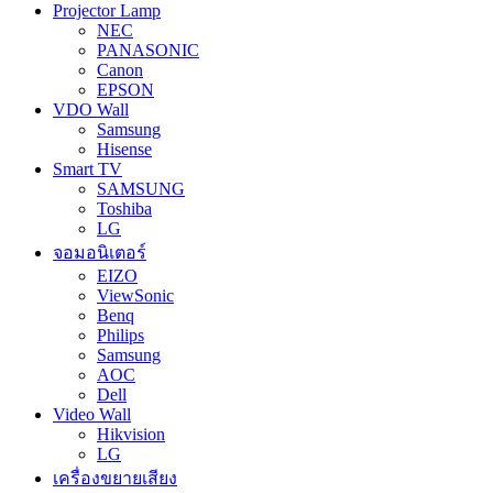
Projector Lamp
NEC
PANASONIC
Canon
EPSON
VDO Wall
Samsung
Hisense
Smart TV
SAMSUNG
Toshiba
LG
จอมอนิเตอร์
EIZO
ViewSonic
Benq
Philips
Samsung
AOC
Dell
Video Wall
Hikvision
LG
เครื่องขยายเสียง