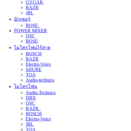
GYGAR
RAZR
JBL
มิกเซอร์
BOSE
POWER MIXER
QSC
BOSE
ไมโครโฟนไร้สาย
BOSCH
RAZR
Electro-Voice
SHURE
TOA
Audio-technica
ไมโครโฟน
Audio-Technica
DBX
QSC
RAZR
BOSCH
Electro-Voice
JBL
TOA