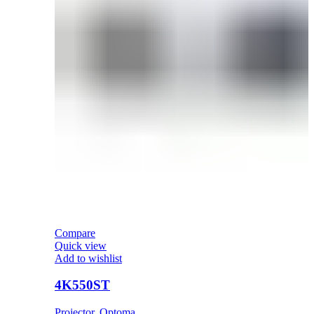
Compare
Quick view
Add to wishlist
4K550ST
Projector
,
Optoma