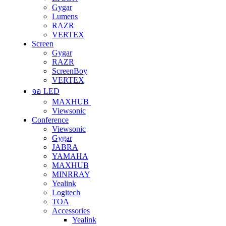
Gygar
Lumens
RAZR
VERTEX
Screen
Gygar
RAZR
ScreenBoy
VERTEX
จอ LED
MAXHUB
Viewsonic
Conference
Viewsonic
Gygar
JABRA
YAMAHA
MAXHUB
MINRRAY
Yealink
Logitech
TOA
Accessories
Yealink