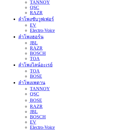
TANNOY
QSC
RAZR
ลำโพงซับวูฟเฟอร์
EV
Electro-Voice
ลำโพงฮอร์น
JBL
RAZR
BOSCH
TOA
ลำโพงไลน์อะเรย์
TOA
BOSE
ลำโพงเพดาน
TANNOY
QSC
ฺBOSE
RAZR
JBL
BOSCH
EV
Electro-Voice