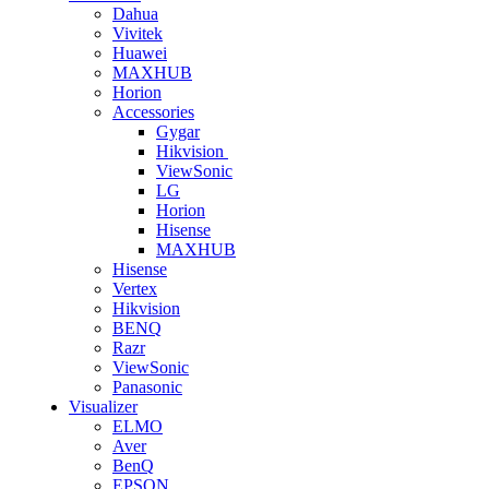
Dahua
Vivitek
Huawei
MAXHUB
Horion
Accessories
Gygar
Hikvision
ViewSonic
LG
Horion
Hisense
MAXHUB
Hisense
Vertex
Hikvision
BENQ
Razr
ViewSonic
Panasonic
Visualizer
ELMO
Aver
BenQ
EPSON