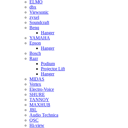
ELMO
dbx
Viewsonic
zyxel
Soundcraft
Benq
Hanger
YAMAHA
Epson
Hanger
Bosch
Razr
Podium
Projector Lift
Hanger
MIDAS
Vertex
Electro-Voice
SHURE
TANNOY
MAXHUB
JBL
Audio Technica
QSC
Hi-view