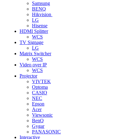
Samsung
BENQ
Hikvision
LG
Hisense
HDMI Splitter
WCS
TV Signage
LG
Matrix Switcher
WCS
Video over IP
WCS
Projector
VIVTEK
Optoma
CASIO
NEC
Epson
Acer
Viewsonic
BenQ
Gygar
PANASONIC
Interactive