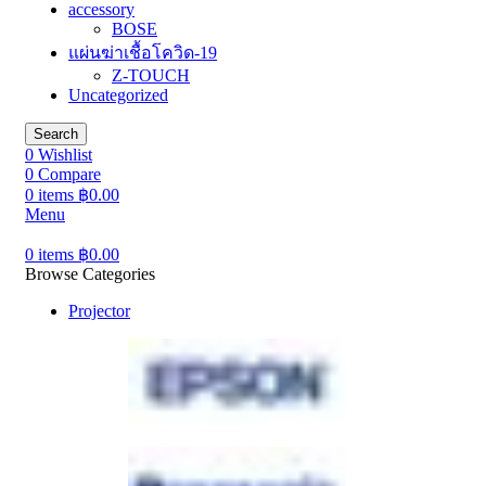
accessory
BOSE
แผ่นฆ่าเชื้อโควิด-19
Z-TOUCH
Uncategorized
Search
0
Wishlist
0
Compare
0
items
฿
0.00
Menu
0
items
฿
0.00
Browse Categories
Projector