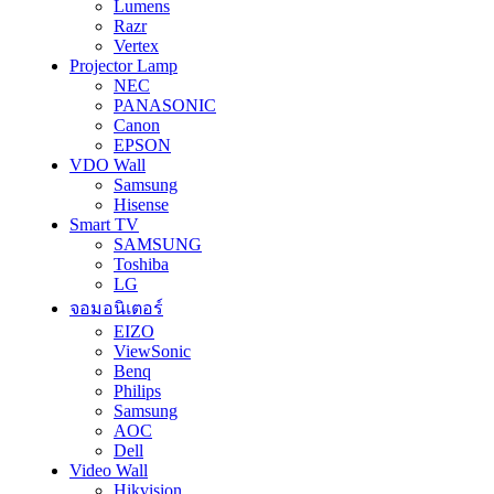
Lumens
Razr
Vertex
Projector Lamp
NEC
PANASONIC
Canon
EPSON
VDO Wall
Samsung
Hisense
Smart TV
SAMSUNG
Toshiba
LG
จอมอนิเตอร์
EIZO
ViewSonic
Benq
Philips
Samsung
AOC
Dell
Video Wall
Hikvision