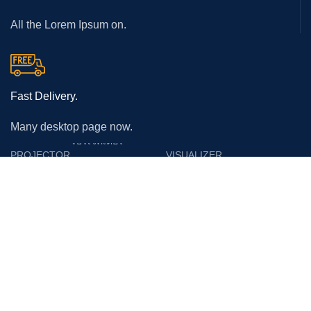
All the Lorem Ipsum on.
Fast Delivery.
Many desktop page now.
โปรเจคเตอร์
PROJECTOR
VISUALIZER
Epson
Epson
Panasonic
Vertex
Acer
Lumens
Benq
Gygar
Optoma
Benq
NEC
Razr