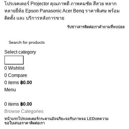
โปรเจคเตอร์ Projector คุณภาพดี ภาพคมชัด สีสวย หลาก
หลายยี่ห้อ Epson Panasonic Acer Benq ราคาพิเศษ พร้อม
ติดตั้ง และ บริการหลังการขาย
รับข่าวสาร
ติดต่อเรา
คำถามที่พบบ่อย
Select category
Search
0
Wishlist
0
Compare
0
items
฿
0.00
Menu
0
items
฿
0.00
Browse Categories
หน้าแรก
โปรเจคเตอร์
กระดานอัจฉริยะ
จอรับภาพ
จอ LED
บทความ
ขอใบเสนอราคา
ติดต่อเรา