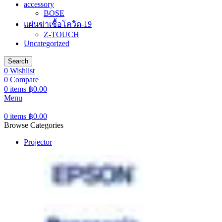
accessory
BOSE
แผ่นฆ่าเชื้อโควิด-19
Z-TOUCH
Uncategorized
Search
0
Wishlist
0
Compare
0
items
฿
0.00
Menu
0
items
฿
0.00
Browse Categories
Projector