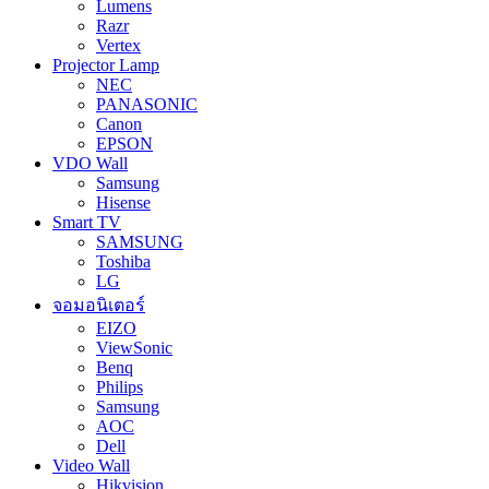
Lumens
Razr
Vertex
Projector Lamp
NEC
PANASONIC
Canon
EPSON
VDO Wall
Samsung
Hisense
Smart TV
SAMSUNG
Toshiba
LG
จอมอนิเตอร์
EIZO
ViewSonic
Benq
Philips
Samsung
AOC
Dell
Video Wall
Hikvision