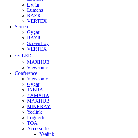
Gygar
Lumens
RAZR
VERTEX
Screen
Gygar
RAZR
ScreenBoy
VERTEX
จอ LED
MAXHUB
Viewsonic
Conference
Viewsonic
Gygar
JABRA
YAMAHA
MAXHUB
MINRRAY
Yealink
Logitech
TOA
Accessories
Yealink