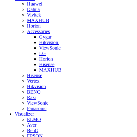
Huawei
Dahua
Vivitek
MAXHUB
Horion
Accessories
Gygar
Hikvision
ViewSonic
LG
Horion
Hisense
MAXHUB
Hisense
Vertex
Hikvision
BENQ
Razr
ViewSonic
Panasonic
Visualizer
ELMO
Aver
BenQ
EPSON