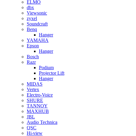
ELMO
dbx
Viewsonic
zyxel
Soundcraft
Benq
Hanger
YAMAHA
Epson
Hanger
Bosch
Razr
Podium
Projector Lift
Hanger
MIDAS
Vertex
Electro-Voice
SHURE
TANNOY
MAXHUB
JBL
Audio Technica
QSC
Hi-view