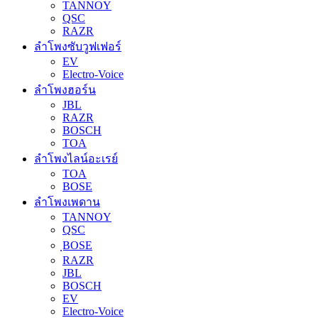
TANNOY
QSC
RAZR
ลำโพงซับวูฟเฟอร์
EV
Electro-Voice
ลำโพงฮอร์น
JBL
RAZR
BOSCH
TOA
ลำโพงไลน์อะเรย์
TOA
BOSE
ลำโพงเพดาน
TANNOY
QSC
ฺBOSE
RAZR
JBL
BOSCH
EV
Electro-Voice