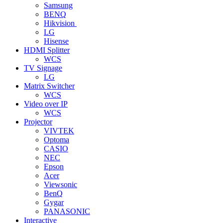
Samsung
BENQ
Hikvision
LG
Hisense
HDMI Splitter
WCS
TV Signage
LG
Matrix Switcher
WCS
Video over IP
WCS
Projector
VIVTEK
Optoma
CASIO
NEC
Epson
Acer
Viewsonic
BenQ
Gygar
PANASONIC
Interactive