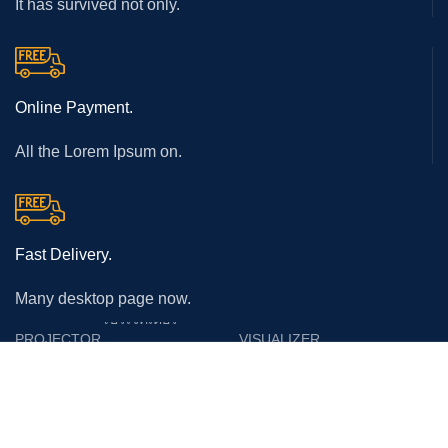
It has survived not only.
Online Payment.
All the Lorem Ipsum on.
Fast Delivery.
Many desktop page now.
โปรเจคเตอร์
PROJECTOR
VISUALIZER
Epson
Epson
Panasonic
Vertex
Acer
Lumens