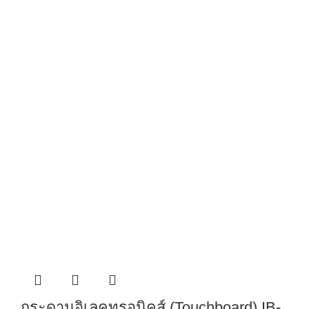
กระดานอิเลคทรอนิคส์ (Touchboard) IB-