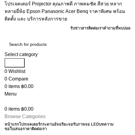
โปรเจคเตอร์ Projector คุณภาพดี ภาพคมชัด สีสวย หลาก
หลายยี่ห้อ Epson Panasonic Acer Benq ราคาพิเศษ พร้อม
ติดตั้ง และ บริการหลังการขาย
รับข่าวสาร
ติดต่อเรา
คำถามที่พบบ่อย
Select category
Search
0
Wishlist
0
Compare
0
items
฿
0.00
Menu
0
items
฿
0.00
Browse Categories
หน้าแรก
โปรเจคเตอร์
กระดานอัจฉริยะ
จอรับภาพ
จอ LED
บทความ
ขอใบเสนอราคา
ติดต่อเรา