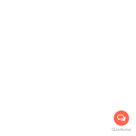
รับบัตรเครดิตทุกธนาคาร :
บริการขนส่งเรา :
Our Social Links:
Useful links
Privacy Policy