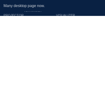
Many desktop page now.
โปรเจคเตอร์
PROJECTOR
VISUALIZER
Epson
Epson
Panasonic
Vertex
Acer
Lumens
Benq
Gygar
Optoma
Benq
NEC
Razr