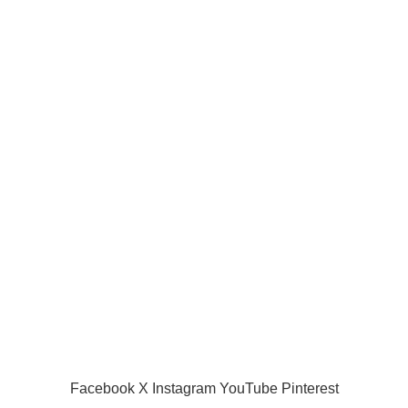
Our Social Links:
Useful links
Privacy Policy
Returns
Terms & Conditions
Contact Us
Latest News
Our Sitemap
SIAMPROJECTOR.COM
2019 CREATED BY
AMAS
Facebook
X
Instagram
YouTube
Pinterest