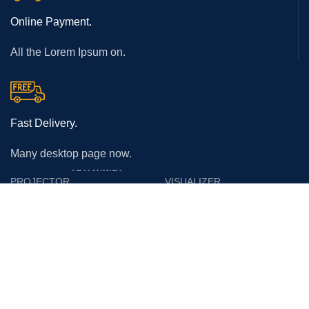
Online Payment.
All the Lorem Ipsum on.
Fast Delivery.
Many desktop page now.
โปรเจคเตอร์
PROJECTOR
VISUALIZER
Epson
Epson
Panasonic
Vertex
Acer
Lumens
Benq
Gygar
Optoma
Benq