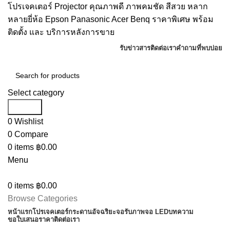
โปรเจคเตอร์ Projector คุณภาพดี ภาพคมชัด สีสวย หลาก
หลายยี่ห้อ Epson Panasonic Acer Benq ราคาพิเศษ พร้อม
ติดตั้ง และ บริการหลังการขาย
รับข่าวสาร
ติดต่อเรา
คำถามที่พบบ่อย
Select category
Search
0
Wishlist
0
Compare
0
items
฿
0.00
Menu
0
items
฿
0.00
Browse Categories
หน้าแรก
โปรเจคเตอร์
กระดานอัจฉริยะ
จอรับภาพ
จอ LED
บทความ
ขอใบเสนอราคา
ติดต่อเรา