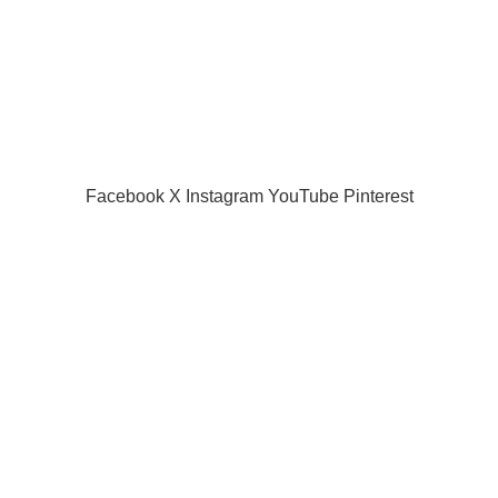
Terms & Conditions
Contact Us
Latest News
Our Sitemap
SIAMPROJECTOR.COM
2019 CREATED BY
AMAS
Facebook
X
Instagram
YouTube
Pinterest