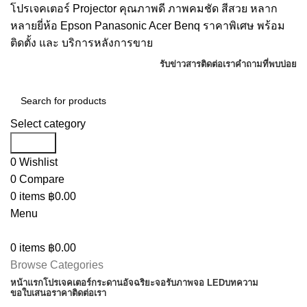
โปรเจคเตอร์ Projector คุณภาพดี ภาพคมชัด สีสวย หลาก
หลายยี่ห้อ Epson Panasonic Acer Benq ราคาพิเศษ พร้อม
ติดตั้ง และ บริการหลังการขาย
รับข่าวสาร
ติดต่อเรา
คำถามที่พบบ่อย
Select category
Search
0
Wishlist
0
Compare
0
items
฿
0.00
Menu
0
items
฿
0.00
Browse Categories
หน้าแรก
โปรเจคเตอร์
กระดานอัจฉริยะ
จอรับภาพ
จอ LED
บทความ
ขอใบเสนอราคา
ติดต่อเรา