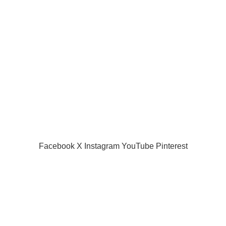
Useful links
Privacy Policy
Returns
Terms & Conditions
Contact Us
Latest News
Our Sitemap
SIAMPROJECTOR.COM
2019 CREATED BY
AMAS
Facebook
X
Instagram
YouTube
Pinterest