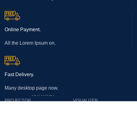
Online Payment.
All the Lorem Ipsum on.
Fast Delivery.
Many desktop page now.
โปรเจคเตอร์
PROJECTOR
VISUALIZER
Epson
Epson
Panasonic
Vertex
Acer
Lumens