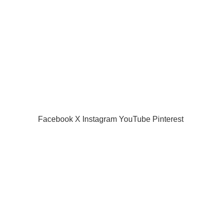
Privacy Policy
Returns
Terms & Conditions
Contact Us
Latest News
Our Sitemap
SIAMPROJECTOR.COM
2019 CREATED BY
AMAS
Facebook
X
Instagram
YouTube
Pinterest