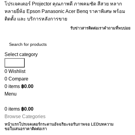
โปรเจคเตอร์ Projector คุณภาพดี ภาพคมชัด สีสวย หลาก
หลายยี่ห้อ Epson Panasonic Acer Benq ราคาพิเศษ พร้อม
ติดตั้ง และ บริการหลังการขาย
รับข่าวสาร
ติดต่อเรา
คำถามที่พบบ่อย
Select category
Search
0
Wishlist
0
Compare
0
items
฿
0.00
Menu
0
items
฿
0.00
Browse Categories
หน้าแรก
โปรเจคเตอร์
กระดานอัจฉริยะ
จอรับภาพ
จอ LED
บทความ
ขอใบเสนอราคา
ติดต่อเรา