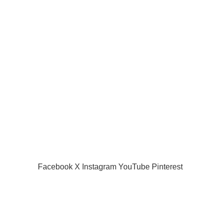
Our Social Links:
Useful links
Privacy Policy
Returns
Terms & Conditions
Contact Us
Latest News
Our Sitemap
SIAMPROJECTOR.COM
2019 CREATED BY
AMAS
Facebook
X
Instagram
YouTube
Pinterest