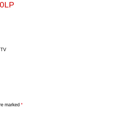
50LP
 TV
are marked
*