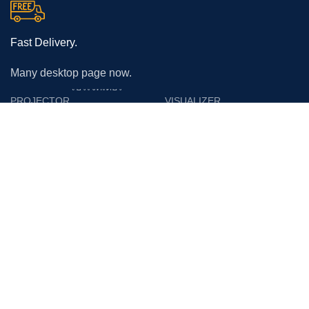
Fast Delivery.
Many desktop page now.
โปรเจคเตอร์
PROJECTOR
VISUALIZER
Epson
Epson
Panasonic
Vertex
Acer
Lumens
Benq
Gygar
Optoma
Benq
NEC
Razr