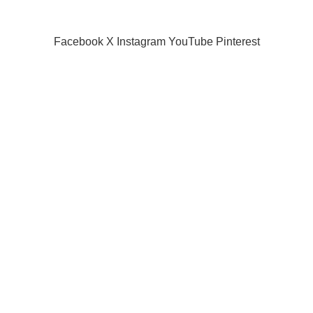
Our Sitemap
SIAMPROJECTOR.COM
2019 CREATED BY
AMAS
Facebook
X
Instagram
YouTube
Pinterest