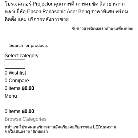
โปรเจคเตอร์ Projector คุณภาพดี ภาพคมชัด สีสวย หลาก
หลายยี่ห้อ Epson Panasonic Acer Benq ราคาพิเศษ พร้อม
ติดตั้ง และ บริการหลังการขาย
รับข่าวสาร
ติดต่อเรา
คำถามที่พบบ่อย
Select category
Search
0
Wishlist
0
Compare
0
items
฿
0.00
Menu
0
items
฿
0.00
Browse Categories
หน้าแรก
โปรเจคเตอร์
กระดานอัจฉริยะ
จอรับภาพ
จอ LED
บทความ
ขอใบเสนอราคา
ติดต่อเรา