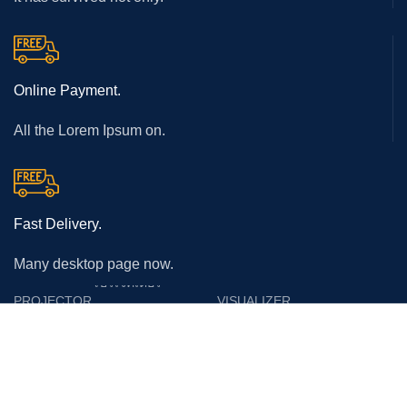
Online Payment.
All the Lorem Ipsum on.
Fast Delivery.
Many desktop page now.
โปรเจคเตอร์
PROJECTOR
VISUALIZER
Epson
Epson
Panasonic
Vertex
Acer
Lumens