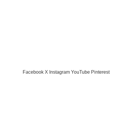
Privacy Policy
Returns
Terms & Conditions
Contact Us
Latest News
Our Sitemap
SIAMPROJECTOR.COM
2019 CREATED BY
AMAS
Facebook
X
Instagram
YouTube
Pinterest