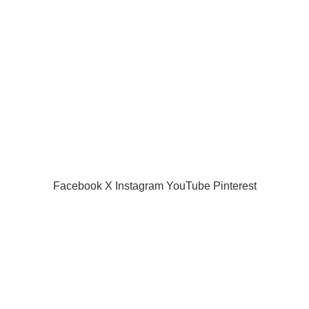
Useful links
Privacy Policy
Returns
Terms & Conditions
Contact Us
Latest News
Our Sitemap
SIAMPROJECTOR.COM
2019 CREATED BY
AMAS
Facebook
X
Instagram
YouTube
Pinterest