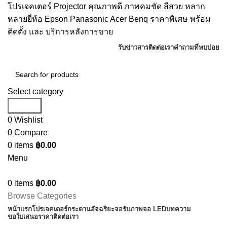
โปรเจคเตอร์ Projector คุณภาพดี ภาพคมชัด สีสวย หลาก
หลายยี่ห้อ Epson Panasonic Acer Benq ราคาพิเศษ พร้อม
ติดตั้ง และ บริการหลังการขาย
รับข่าวสาร
ติดต่อเรา
คำถามที่พบบ่อย
Select category
Search
0
Wishlist
0
Compare
0
items
฿
0.00
Menu
0
items
฿
0.00
Browse Categories
หน้าแรก
โปรเจคเตอร์
กระดานอัจฉริยะ
จอรับภาพ
จอ LED
บทความ
ขอใบเสนอราคา
ติดต่อเรา