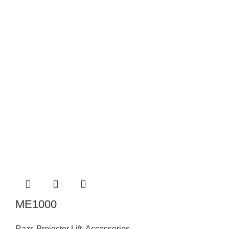
ME1000
Razr
,
Projector Lift
,
Accessories