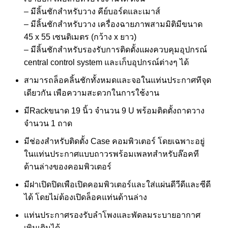
– มีลิ้นชักสําหรับวาง คีย์บอร์ดและเมาส์
– มีลิ้นชักสําหรับวาง เครื่องฉายภาพสามมิติมีขนาด
45 x 55 เซนติเมตร (กว้าง x ยาว)
– มีลิ้นชักสําหรับรองรับการติดตั้งแผงควบคุมอุปกรณ์
central control system และเก็บอุปกรณ์ต่างๆ ได้
สามารถล็อคลิ้นชักทั้งหมดและจอในแท่นประกาศทีจุด
เดียวกัน เพือความสะดวกในการใช้งาน
มีRackขนาด 19 นิ้ว จํานวน 9 U พร้อมติดตั้งถาดวาง
จํานวน 1 ถาด
มีช่องสําหรับติดตั้ง Case คอมพิวเตอร์ โดยเฉพาะอยู่
ในแท่นประกาศแบบถาวรพร้อมเพลทสําหรับล๊อคที
ด้านล่างของคอมพิวเตอร์
มีฝาเปิดปิดเพือเปิดคอมพิวเตอร์และใส่แผ่นดีวีดีและซีดี
ได้ โดยไม่ต้องเปิดล็อคแท่นด้านล่าง
แท่นประกาศรองรับลําโพงและพัดลมระบายอากาศ
เพิมเติมได้