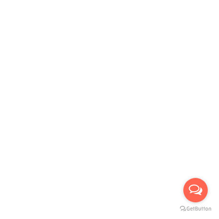
รับบัตรเครดิตทุกธนาคาร :
บริการขนส่งเรา :
Our Social Links: