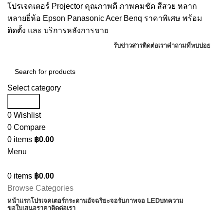
โปรเจคเตอร์ Projector คุณภาพดี ภาพคมชัด สีสวย หลาก
หลายยี่ห้อ Epson Panasonic Acer Benq ราคาพิเศษ พร้อม
ติดตั้ง และ บริการหลังการขาย
รับข่าวสาร
ติดต่อเรา
คำถามที่พบบ่อย
Select category
Search
0
Wishlist
0
Compare
0
items
฿
0.00
Menu
0
items
฿
0.00
Browse Categories
หน้าแรก
โปรเจคเตอร์
กระดานอัจฉริยะ
จอรับภาพ
จอ LED
บทความ
ขอใบเสนอราคา
ติดต่อเรา