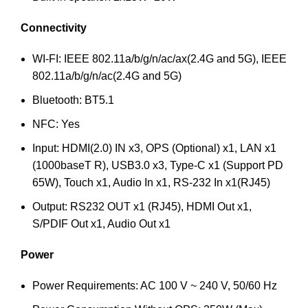
Connectivity
WI-FI: IEEE 802.11a/b/g/n/ac/ax(2.4G and 5G), IEEE
802.11a/b/g/n/ac(2.4G and 5G)
Bluetooth: BT5.1
NFC: Yes
Input: HDMI(2.0) IN x3, OPS (Optional) x1, LAN x1
(1000baseT R), USB3.0 x3, Type-C x1 (Support PD
65W), Touch x1, Audio In x1, RS-232 In x1(RJ45)
Output: RS232 OUT x1 (RJ45), HDMI Out x1,
S/PDIF Out x1, Audio Out x1
Power
Power Requirements: AC 100 V ~ 240 V, 50/60 Hz