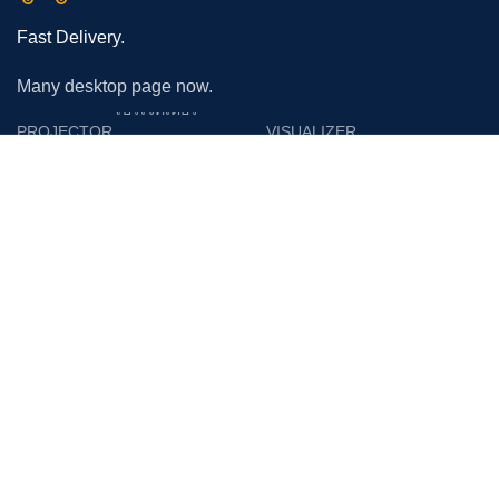
Fast Delivery.
Many desktop page now.
โปรเจคเตอร์
PROJECTOR
VISUALIZER
Epson
Epson
Panasonic
Vertex
Acer
Lumens
Benq
Gygar
Optoma
Benq
NEC
Razr