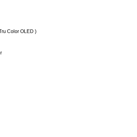
, Tru Color OLED )
r