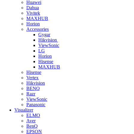
Huawei
Dahua
Vivitek
MAXHUB
Horion
Accessories
Gygar
Hikvision
ViewSonic
LG
Horion
Hisense
MAXHUB
Hisense
Vertex
Hikvision
BENQ
Razr
ViewSonic
Panasonic
Visualizer
ELMO
Aver
BenQ
EPSON