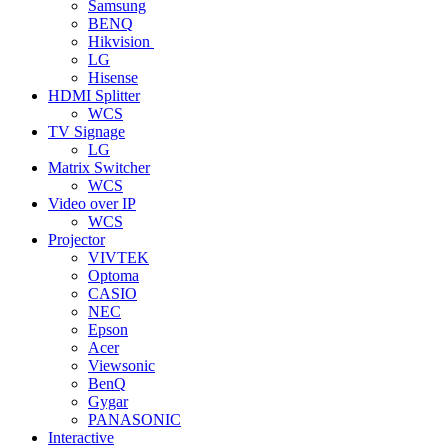
Samsung
BENQ
Hikvision
LG
Hisense
HDMI Splitter
WCS
TV Signage
LG
Matrix Switcher
WCS
Video over IP
WCS
Projector
VIVTEK
Optoma
CASIO
NEC
Epson
Acer
Viewsonic
BenQ
Gygar
PANASONIC
Interactive