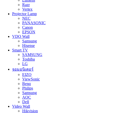
Lumens
Razr
Vertex
Projector Lamp
NEC
PANASONIC
Canon
EPSON
VDO Wall
Samsung
Hisense
Smart TV
SAMSUNG
Toshiba
LG
จอมอนิเตอร์
EIZO
ViewSonic
Benq
Philips
Samsung
AOC
Dell
Video Wall
Hikvision