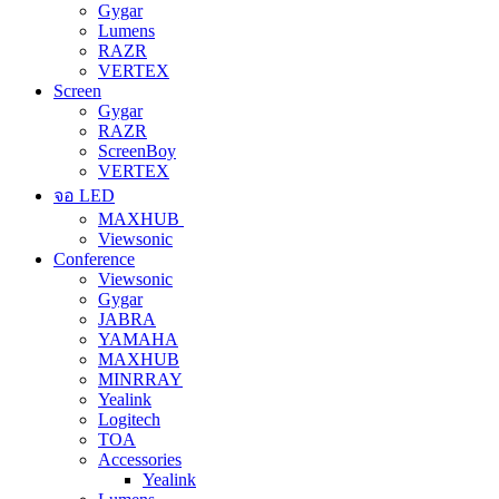
Gygar
Lumens
RAZR
VERTEX
Screen
Gygar
RAZR
ScreenBoy
VERTEX
จอ LED
MAXHUB
Viewsonic
Conference
Viewsonic
Gygar
JABRA
YAMAHA
MAXHUB
MINRRAY
Yealink
Logitech
TOA
Accessories
Yealink