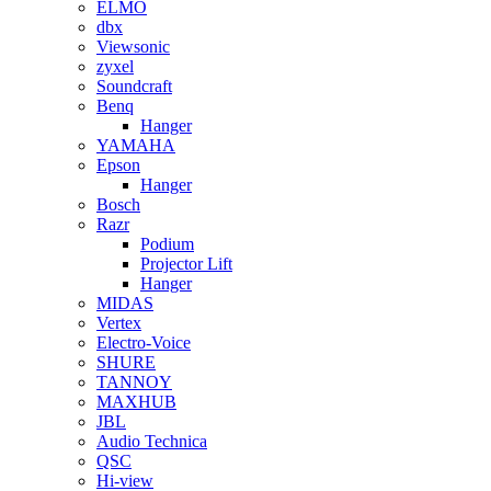
ELMO
dbx
Viewsonic
zyxel
Soundcraft
Benq
Hanger
YAMAHA
Epson
Hanger
Bosch
Razr
Podium
Projector Lift
Hanger
MIDAS
Vertex
Electro-Voice
SHURE
TANNOY
MAXHUB
JBL
Audio Technica
QSC
Hi-view