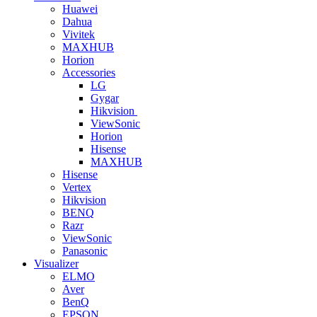
Huawei
Dahua
Vivitek
MAXHUB
Horion
Accessories
LG
Gygar
Hikvision
ViewSonic
Horion
Hisense
MAXHUB
Hisense
Vertex
Hikvision
BENQ
Razr
ViewSonic
Panasonic
Visualizer
ELMO
Aver
BenQ
EPSON