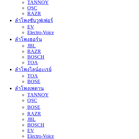
TANNOY
QSC
RAZR
ลำโพงซับวูฟเฟอร์
EV
Electro-Voice
ลำโพงฮอร์น
JBL
RAZR
BOSCH
TOA
ลำโพงไลน์อะเรย์
TOA
BOSE
ลำโพงเพดาน
TANNOY
QSC
ฺBOSE
RAZR
JBL
BOSCH
EV
Electro-Voice