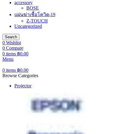
accessory
BOSE
แผ่นฆ่าเชื้อโควิด-19
Z-TOUCH
Uncategorized
Search
0
Wishlist
0
Compare
0
items
฿
0.00
Menu
0
items
฿
0.00
Browse Categories
Projector