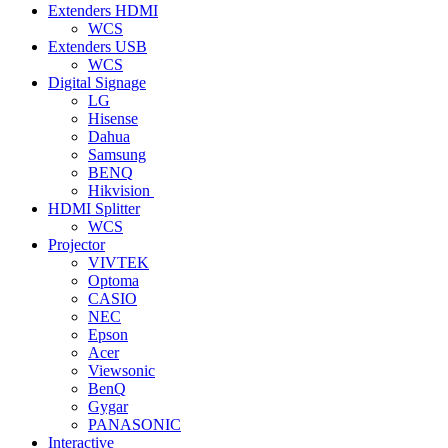
Extenders HDMI
WCS
Extenders USB
WCS
Digital Signage
LG
Hisense
Dahua
Samsung
BENQ
Hikvision
HDMI Splitter
WCS
Projector
VIVTEK
Optoma
CASIO
NEC
Epson
Acer
Viewsonic
BenQ
Gygar
PANASONIC
Interactive