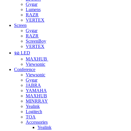
Gygar
Lumens
RAZR
VERTEX
Screen
Gygar
RAZR
ScreenBoy
VERTEX
จอ LED
MAXHUB
Viewsonic
Conference
Viewsonic
Gygar
JABRA
YAMAHA
MAXHUB
MINRRAY
Yealink
Logitech
TOA
Accessories
Yealink