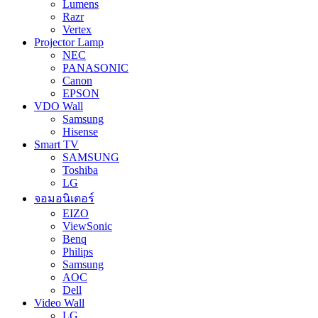
Lumens
Razr
Vertex
Projector Lamp
NEC
PANASONIC
Canon
EPSON
VDO Wall
Samsung
Hisense
Smart TV
SAMSUNG
Toshiba
LG
จอมอนิเตอร์
EIZO
ViewSonic
Benq
Philips
Samsung
AOC
Dell
Video Wall
LG