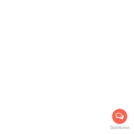
รับบัตรเครดิตทุกธนาคาร :
บริการขนส่งเรา :
Our Social Links: