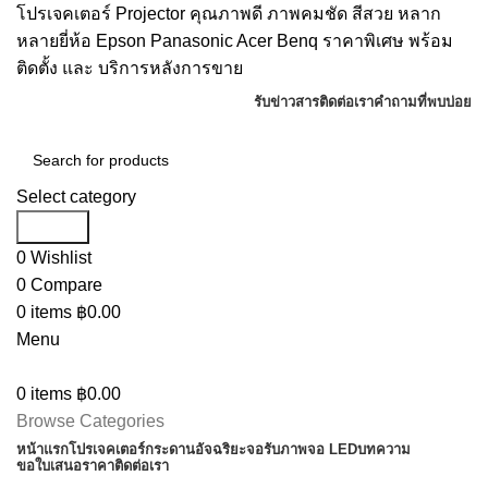
โปรเจคเตอร์ Projector คุณภาพดี ภาพคมชัด สีสวย หลาก
หลายยี่ห้อ Epson Panasonic Acer Benq ราคาพิเศษ พร้อม
ติดตั้ง และ บริการหลังการขาย
รับข่าวสาร
ติดต่อเรา
คำถามที่พบบ่อย
Select category
Search
0
Wishlist
0
Compare
0
items
฿
0.00
Menu
0
items
฿
0.00
Browse Categories
หน้าแรก
โปรเจคเตอร์
กระดานอัจฉริยะ
จอรับภาพ
จอ LED
บทความ
ขอใบเสนอราคา
ติดต่อเรา