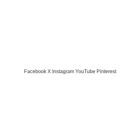
Privacy Policy
Returns
Terms & Conditions
Contact Us
Latest News
Our Sitemap
SIAMPROJECTOR.COM
2019 CREATED BY
AMAS
Facebook
X
Instagram
YouTube
Pinterest