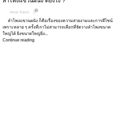
ลำโพงแขวนผนัง ดียังไง ?
0
Amar Kasor
ลำโพงแขวนผนัง ก็คือเรื่องของความสวยงามและการดีไซน์
เพราะหลาย ๆ ครั้งที่เราไม่สามารถเลือกที่จัดวางลำโพงขนาด
ใหญ่ได้ ยิ่งขนาดใหญ่ยิ่ง...
Continue reading