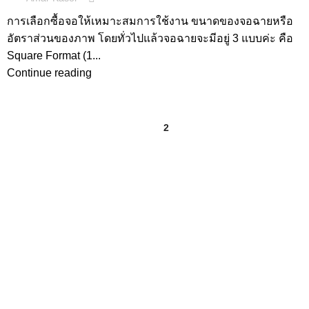
การเลือกซื้อจอให้เหมาะสมการใช้งาน ขนาดของจอฉายหรือ
อัตราส่วนของภาพ โดยทั่วไปแล้วจอฉายจะมีอยู่ 3 แบบค่ะ คือ
Square Format (1...
Continue reading
1
2