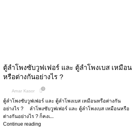
UNCATEGORIZED
ตู้ลำโพงซับวูฟเฟอร์ และ ตู้ลำโพงเบส เหมือน
หรือต่างกันอย่างไร ?
0
Amar Kasor
ตู้ลำโพงซับวูฟเฟอร์ และ ตู้ลำโพงเบส เหมือนหรือต่างกัน
อย่างไร ?​ ลำโพงซับวูฟเฟอร์ และ ตู้ลำโพงเบส เหมือนหรือ
ต่างกันอย่างไร ? ก็คงเ...
Continue reading