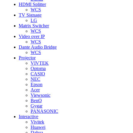
HDMI Splitter
WCS
TV Signage
LG
Matrix Switcher
WCS
Video over IP
WCS
Dante Audio Bridge
WCS
Projector
VIVTEK
Optoma
CASIO
NEC
Epson
Acer
Viewsonic
BenQ
Gygar
PANASONIC
Interactive
Vivitek
Huawei
Dahua