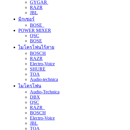
GYGAR
RAZR
JBL
มิกเซอร์
BOSE
POWER MIXER
QSC
BOSE
ไมโครโฟนไร้สาย
BOSCH
RAZR
Electro-Voice
SHURE
TOA
Audio-technica
ไมโครโฟน
Audio-Technica
DBX
QSC
RAZR
BOSCH
Electro-Voice
JBL
TOA