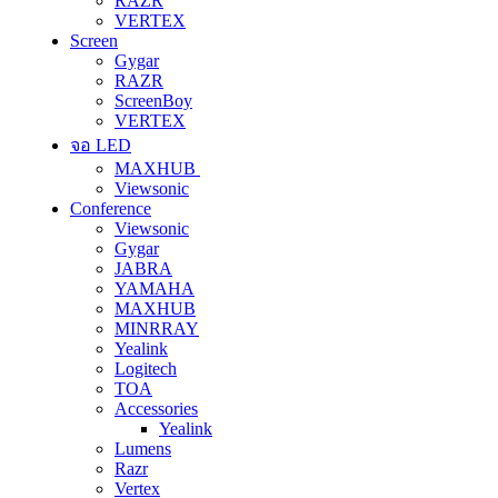
RAZR
VERTEX
Screen
Gygar
RAZR
ScreenBoy
VERTEX
จอ LED
MAXHUB
Viewsonic
Conference
Viewsonic
Gygar
JABRA
YAMAHA
MAXHUB
MINRRAY
Yealink
Logitech
TOA
Accessories
Yealink
Lumens
Razr
Vertex