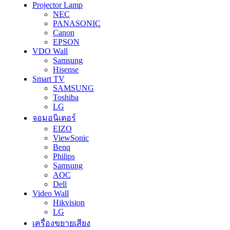
Projector Lamp
NEC
PANASONIC
Canon
EPSON
VDO Wall
Samsung
Hisense
Smart TV
SAMSUNG
Toshiba
LG
จอมอนิเตอร์
EIZO
ViewSonic
Benq
Philips
Samsung
AOC
Dell
Video Wall
Hikvision
LG
เครื่องขยายเสียง