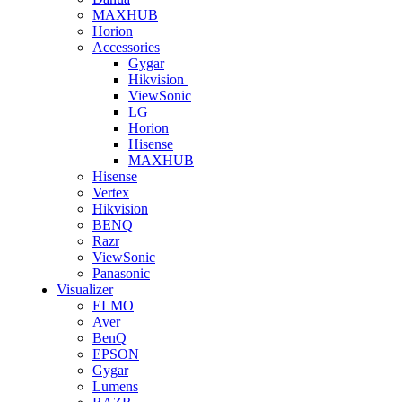
MAXHUB
Horion
Accessories
Gygar
Hikvision
ViewSonic
LG
Horion
Hisense
MAXHUB
Hisense
Vertex
Hikvision
BENQ
Razr
ViewSonic
Panasonic
Visualizer
ELMO
Aver
BenQ
EPSON
Gygar
Lumens