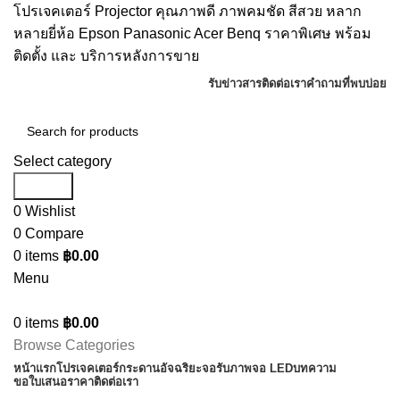
โปรเจคเตอร์ Projector คุณภาพดี ภาพคมชัด สีสวย หลาก
หลายยี่ห้อ Epson Panasonic Acer Benq ราคาพิเศษ พร้อม
ติดตั้ง และ บริการหลังการขาย
รับข่าวสาร
ติดต่อเรา
คำถามที่พบบ่อย
Select category
Search
0
Wishlist
0
Compare
0
items
฿
0.00
Menu
0
items
฿
0.00
Browse Categories
หน้าแรก
โปรเจคเตอร์
กระดานอัจฉริยะ
จอรับภาพ
จอ LED
บทความ
ขอใบเสนอราคา
ติดต่อเรา