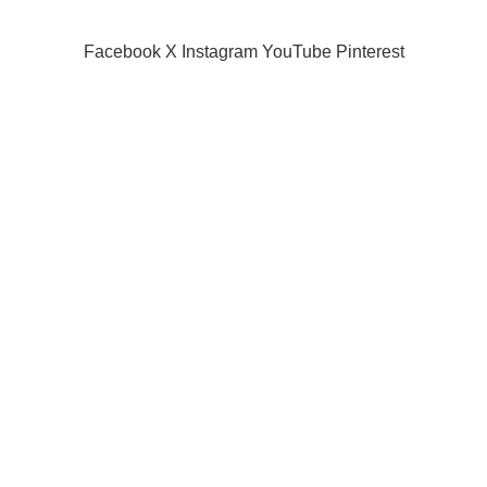
SIAMPROJECTOR.COM
2019 CREATED BY
AMAS
Facebook
X
Instagram
YouTube
Pinterest