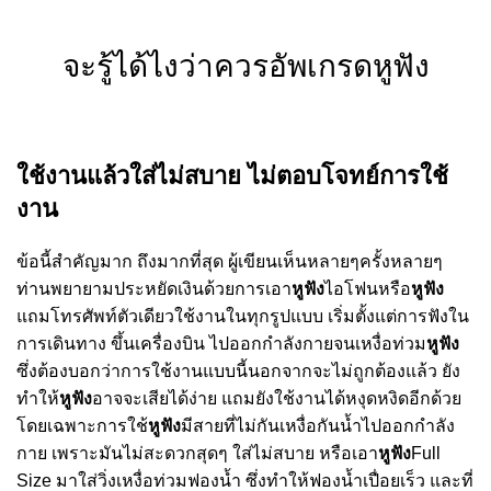
จะรู้ได้ไงว่าควรอัพเกรดหูฟัง
ใช้งานแล้วใส่ไม่สบาย ไม่ตอบโจทย์การใช้
งาน
ข้อนี้สำคัญมาก ถึงมากที่สุด ผู้เขียนเห็นหลายๆครั้งหลายๆ
ท่านพยายามประหยัดเงินด้วยการเอา
หูฟัง
ไอโฟนหรือ
หูฟัง
แถมโทรศัพท์ตัวเดียวใช้งานในทุกรูปแบบ เริ่มตั้งแต่การฟังใน
การเดินทาง ขึ้นเครื่องบิน ไปออกกำลังกายจนเหงื่อท่วม
หูฟัง
ซึ่งต้องบอกว่าการใช้งานแบบนี้นอกจากจะไม่ถูกต้องแล้ว ยัง
ทำให้
หูฟัง
อาจจะเสียได้ง่าย แถมยังใช้งานได้หงุดหงิดอีกด้วย
โดยเฉพาะการใช้
หูฟัง
มีสายที่ไม่กันเหงื่อกันน้ำไปออกกำลัง
กาย เพราะมันไม่สะดวกสุดๆ ใส่ไม่สบาย หรือเอา
หูฟัง
Full
Size
มาใส่วิ่งเหงื่อท่วมฟองน้ำ ซึ่งทำให้ฟองน้ำเปื่อยเร็ว และที่