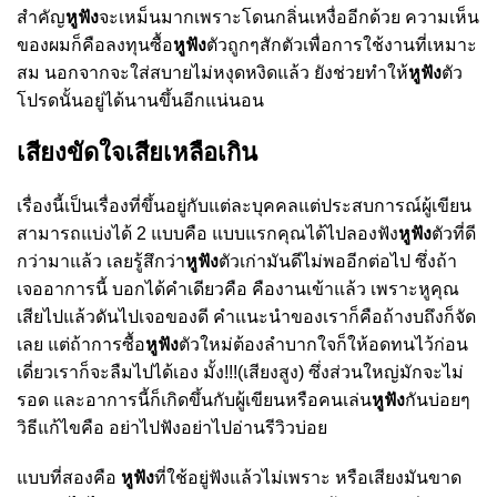
สำคัญ
หูฟัง
จะเหม็นมากเพราะโดนกลิ่นเหงื่ออีกด้วย ความเห็น
ของผมก็คือลงทุนซื้อ
หูฟัง
ตัวถูกๆสักตัวเพื่อการใช้งานที่เหมาะ
สม นอกจากจะใส่สบายไม่หงุดหงิดแล้ว ยังช่วยทำให้
หูฟัง
ตัว
โปรดนั้นอยู่ได้นานขึ้นอีกแน่นอน
เสียงขัดใจเสียเหลือเกิน
เรื่องนี้เป็นเรื่องที่ขึ้นอยู่กับแต่ละบุคคลแต่ประสบการณ์ผู้เขียน
สามารถแบ่งได้
2
แบบคือ แบบแรกคุณได้ไปลองฟัง
หูฟัง
ตัวที่ดี
กว่ามาแล้ว เลยรู้สึกว่า
หูฟัง
ตัวเก่ามันดีไม่พออีกต่อไป ซึ่งถ้า
เจออาการนี้ บอกได้คำเดียวคือ คืองานเข้าแล้ว เพราะหูคุณ
เสียไปแล้วดันไปเจอของดี คำแนะนำของเราก็คือถ้างบถึงก็จัด
เลย แต่ถ้าการซื้อ
หูฟัง
ตัวใหม่ต้องลำบากใจก็ให้อดทนไว้ก่อน
เดี่ยวเราก็จะลืมไปได้เอง มั้ง
!!!(
เสียงสูง
)
ซึ่งส่วนใหญ่มักจะไม่
รอด และอาการนี้ก็เกิดขึ้นกับผู้เขียนหรือคนเล่น
หูฟัง
กันบ่อยๆ
วิธีแก้ไขคือ อย่าไปฟังอย่าไปอ่านรีวิวบ่อย
แบบที่สองคือ
หูฟัง
ที่ใช้อยู่ฟังแล้วไม่เพราะ หรือเสียงมันขาด