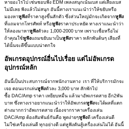
หายอะไรไป เช่นชอบฟัง
EDM
เพลงสนุกเน้นเบส แต่เสียงเบส
ไม่มีเลย ฟังแล้วไม่สนุก อันนี้ทางเราแนะนำว่าให้ขยับหรือ
มองหา
หูฟัง
ที่ราคาสูงขึ้นสักตัว ซึ่งส่วนใหญ่มักจะเกิดจาก
หูฟัง
ที่แถมจากโทรศัพท์ หรือ
หูฟัง
ราคาประหยัด ทางเราแนะนำว่า
ให้ลองมาหา
หูฟัง
ตัวละ 1,000-2000 บาท เพราะเชื่อหรือไม่
ถ้าคุณใช้
หูฟัง
แถมขยับมาเป็น
หูฟัง
ราคา หลักพันต้นๆ เสียงที่
ได้นั้นจะดีขึ้นแบบน่าตกใจ
อัพเกรดอุปกรณ์อื่นไปเรื่อย แต่ไม่อัพเกรด
อุปกรณ์หลัก
อันนี้เป็นประสบการณ์จากพนักงานทาง เรา
ที่ให้บริการมักจะ
เจอ ตอนแรกเล่น
หูฟัง
ตัวละ 3
,
000 บาท สักพักไป
ซื้อ
DAC/Amp
ราคา เหยียบหมื่น แล้วมาอัพเกรดสาย อีก2พัน
บาท ซึ่งทางเราอยากแนะนำว่าให้อัพเกรด
หูฟัง
จะได้ผลที่แตก
ต่างมากกว่าอัพเกรดสาย เนื่องจากราคาเครื่องเล่น
DAC/Amp
ต้องสัมพันธ์กันคือ พูดง่ายๆ
หูฟัง
ดี เครื่องเล่นดี
ไม่ใช่เครื่องเล่นดี ทุกอย่างดี แต่หูฟังดันสู้เครื่องเล่นไม่ได้ อันนี้