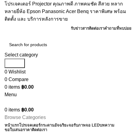
โปรเจคเตอร์ Projector คุณภาพดี ภาพคมชัด สีสวย หลาก
หลายยี่ห้อ Epson Panasonic Acer Benq ราคาพิเศษ พร้อม
ติดตั้ง และ บริการหลังการขาย
รับข่าวสาร
ติดต่อเรา
คำถามที่พบบ่อย
Select category
Search
0
Wishlist
0
Compare
0
items
฿
0.00
Menu
0
items
฿
0.00
Browse Categories
หน้าแรก
โปรเจคเตอร์
กระดานอัจฉริยะ
จอรับภาพ
จอ LED
บทความ
ขอใบเสนอราคา
ติดต่อเรา