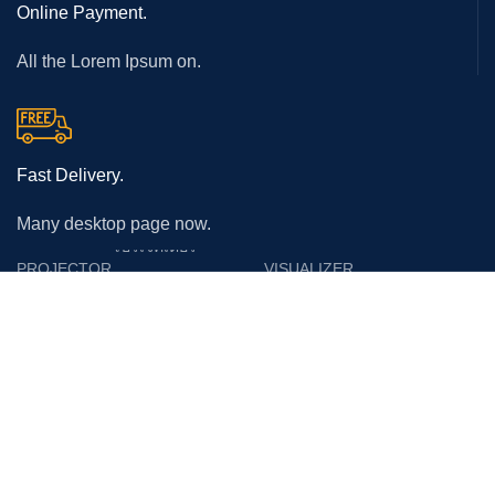
Online Payment.
All the Lorem Ipsum on.
Fast Delivery.
Many desktop page now.
โปรเจคเตอร์
PROJECTOR
VISUALIZER
Epson
Epson
Panasonic
Vertex
Acer
Lumens
Benq
Gygar
Optoma
Benq
NEC
Razr