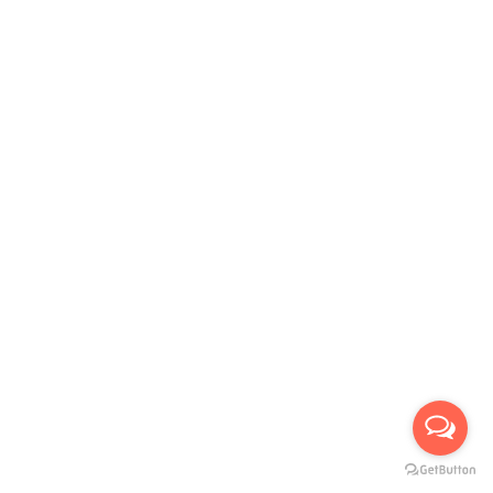
รับบัตรเครดิตทุกธนาคาร :
บริการขนส่งเรา :
Our Social Links:
Useful links
Privacy Policy
Returns
Terms & Conditions
Contact Us
Latest News