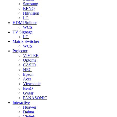
Samsung
BENQ
Hikvision
LG
HDMI Splitter
WCS
TV Signage
LG
Matrix Switcher
WCS
Projector
VIVTEK
Optoma
CASIO
NEC
Epson
Acer
Viewsonic
BenQ
Gygar
PANASONIC
Interactive
Huawei
Dahua
Vivitek