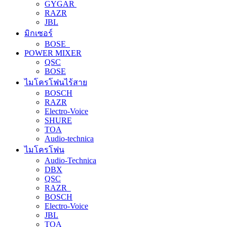
GYGAR
RAZR
JBL
มิกเซอร์
BOSE
POWER MIXER
QSC
BOSE
ไมโครโฟนไร้สาย
BOSCH
RAZR
Electro-Voice
SHURE
TOA
Audio-technica
ไมโครโฟน
Audio-Technica
DBX
QSC
RAZR
BOSCH
Electro-Voice
JBL
TOA