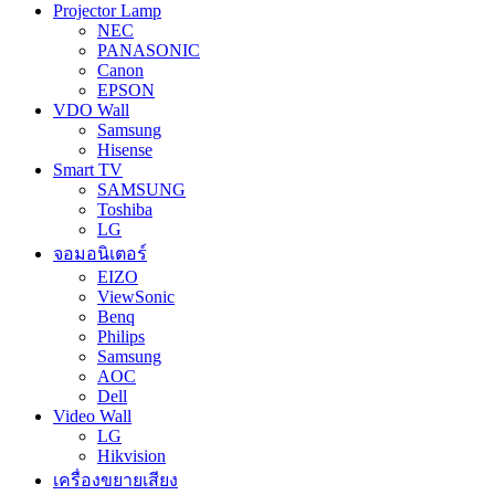
Projector Lamp
NEC
PANASONIC
Canon
EPSON
VDO Wall
Samsung
Hisense
Smart TV
SAMSUNG
Toshiba
LG
จอมอนิเตอร์
EIZO
ViewSonic
Benq
Philips
Samsung
AOC
Dell
Video Wall
LG
Hikvision
เครื่องขยายเสียง