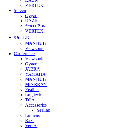
RAZR
VERTEX
Screen
Gygar
RAZR
ScreenBoy
VERTEX
จอ LED
MAXHUB
Viewsonic
Conference
Viewsonic
Gygar
JABRA
YAMAHA
MAXHUB
MINRRAY
Yealink
Logitech
TOA
Accessories
Yealink
Lumens
Razr
Vertex