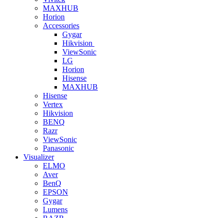
MAXHUB
Horion
Accessories
Gygar
Hikvision
ViewSonic
LG
Horion
Hisense
MAXHUB
Hisense
Vertex
Hikvision
BENQ
Razr
ViewSonic
Panasonic
Visualizer
ELMO
Aver
BenQ
EPSON
Gygar
Lumens