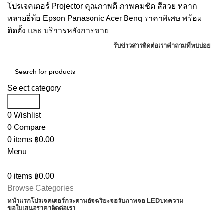
โปรเจคเตอร์ Projector คุณภาพดี ภาพคมชัด สีสวย หลาก
หลายยี่ห้อ Epson Panasonic Acer Benq ราคาพิเศษ พร้อม
ติดตั้ง และ บริการหลังการขาย
รับข่าวสาร
ติดต่อเรา
คำถามที่พบบ่อย
Select category
Search
0
Wishlist
0
Compare
0
items
฿
0.00
Menu
0
items
฿
0.00
Browse Categories
หน้าแรก
โปรเจคเตอร์
กระดานอัจฉริยะ
จอรับภาพ
จอ LED
บทความ
ขอใบเสนอราคา
ติดต่อเรา