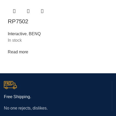
RP7502
Interactive
,
BENQ
In stock
Read more
Free Shipping.
No one rejects, dislikes.