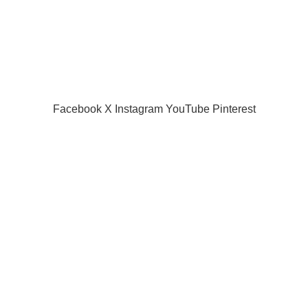
Terms & Conditions
Contact Us
Latest News
Our Sitemap
SIAMPROJECTOR.COM
2019 CREATED BY
AMAS
Facebook
X
Instagram
YouTube
Pinterest