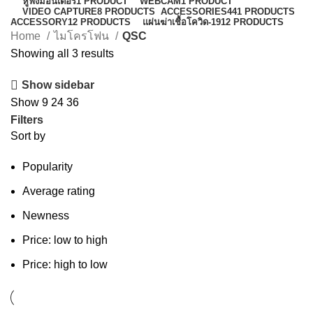
หูฟังมอนิเตอร์
1 PRODUCT
WEBCAM
1 PRODUCT
VIDEO CAPTURE
8 PRODUCTS
ACCESSORIES
441 PRODUCTS
ACCESSORY
12 PRODUCTS
แผ่นฆ่าเชื้อโควิด-19
12 PRODUCTS
Home
ไมโครโฟน
QSC
Showing all 3 results
Show sidebar
Show
9
24
36
Filters
Sort by
Popularity
Average rating
Newness
Price: low to high
Price: high to low