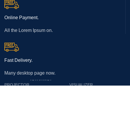
Online Payment.
All the Lorem Ipsum on.
Fast Delivery.
Many desktop page now.
โปรเจคเตอร์
PROJECTOR
VISUALIZER
Epson
Epson
Panasonic
Vertex
Acer
Lumens
Benq
Gygar