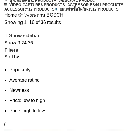
หูฟังมอนิเตอร์
1 PRODUCT
WEBCAM
1 PRODUCT
VIDEO CAPTURE
8 PRODUCTS
ACCESSORIES
441 PRODUCTS
ACCESSORY
12 PRODUCTS
แผ่นฆ่าเชื้อโควิด-19
12 PRODUCTS
Home
ลำโพงเพดาน
BOSCH
Showing 1–16 of 36 results
Show sidebar
Show
9
24
36
Filters
Sort by
Popularity
Average rating
Newness
Price: low to high
Price: high to low