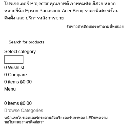
โปรเจคเตอร์ Projector คุณภาพดี ภาพคมชัด สีสวย หลาก
หลายยี่ห้อ Epson Panasonic Acer Benq ราคาพิเศษ พร้อม
ติดตั้ง และ บริการหลังการขาย
รับข่าวสาร
ติดต่อเรา
คำถามที่พบบ่อย
Select category
Search
0
Wishlist
0
Compare
0
items
฿
0.00
Menu
0
items
฿
0.00
Browse Categories
หน้าแรก
โปรเจคเตอร์
กระดานอัจฉริยะ
จอรับภาพ
จอ LED
บทความ
ขอใบเสนอราคา
ติดต่อเรา