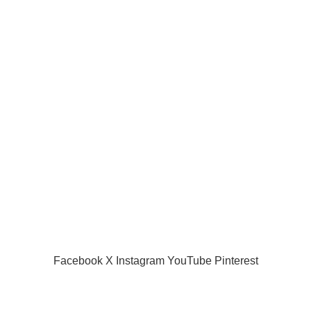
Our Social Links:
Useful links
Privacy Policy
Returns
Terms & Conditions
Contact Us
Latest News
Our Sitemap
SIAMPROJECTOR.COM
2019 CREATED BY
AMAS
Facebook
X
Instagram
YouTube
Pinterest