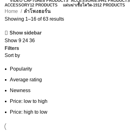
VIDEO CAPTURE
8 PRODUCTS
ACCESSORIES
441 PRODUCTS
ACCESSORY
12 PRODUCTS
แผ่นฆ่าเชื้อโควิด-19
12 PRODUCTS
Home
ลำโพงฮอร์น
Showing 1–16 of 63 results
Show sidebar
Show
9
24
36
Filters
Sort by
Popularity
Average rating
Newness
Price: low to high
Price: high to low