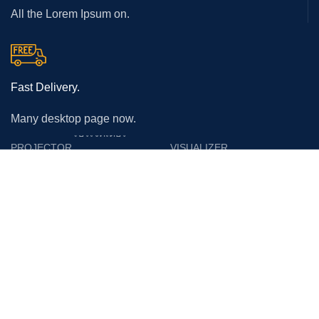
All the Lorem Ipsum on.
Fast Delivery.
Many desktop page now.
โปรเจคเตอร์
PROJECTOR
VISUALIZER
Epson
Epson
Panasonic
Vertex
Acer
Lumens
Benq
Gygar
Optoma
Benq
NEC
Razr