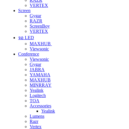
RAZR
VERTEX
Screen
Gygar
RAZR
ScreenBoy
VERTEX
จอ LED
MAXHUB
Viewsonic
Conference
Viewsonic
Gygar
JABRA
YAMAHA
MAXHUB
MINRRAY
Yealink
Logitech
TOA
Accessories
Yealink
Lumens
Razr
Vertex