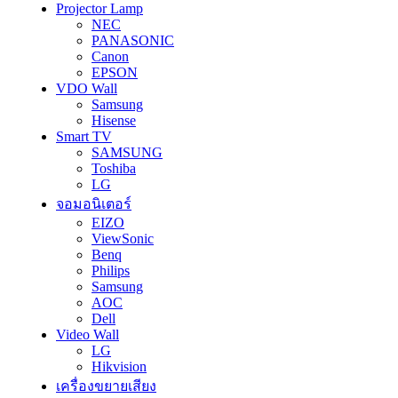
Projector Lamp
NEC
PANASONIC
Canon
EPSON
VDO Wall
Samsung
Hisense
Smart TV
SAMSUNG
Toshiba
LG
จอมอนิเตอร์
EIZO
ViewSonic
Benq
Philips
Samsung
AOC
Dell
Video Wall
LG
Hikvision
เครื่องขยายเสียง