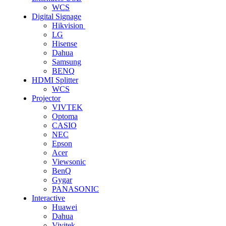
WCS
Digital Signage
Hikvision
LG
Hisense
Dahua
Samsung
BENQ
HDMI Splitter
WCS
Projector
VIVTEK
Optoma
CASIO
NEC
Epson
Acer
Viewsonic
BenQ
Gygar
PANASONIC
Interactive
Huawei
Dahua
Vivitek