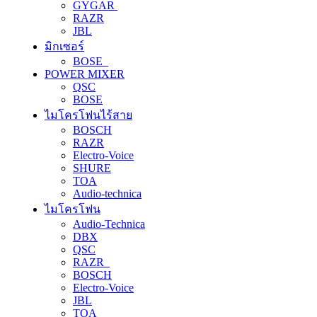
GYGAR
RAZR
JBL
มิกเซอร์
BOSE
POWER MIXER
QSC
BOSE
ไมโครโฟนไร้สาย
BOSCH
RAZR
Electro-Voice
SHURE
TOA
Audio-technica
ไมโครโฟน
Audio-Technica
DBX
QSC
RAZR
BOSCH
Electro-Voice
JBL
TOA