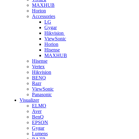
MAXHUB
Horion
Accessories
LG
Gygar
Hikvision
ViewSonic
Horion
Hisense
MAXHUB
Hisense
Vertex
Hikvision
BENQ
Razr
ViewSonic
Panasonic
Visualizer
ELMO
Aver
BenQ
EPSON
Gygar
Lumens