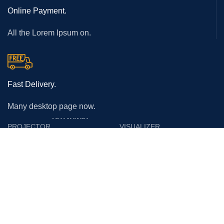
Online Payment.
All the Lorem Ipsum on.
Fast Delivery.
Many desktop page now.
โปรเจคเตอร์
PROJECTOR
VISUALIZER
Epson
Epson
Panasonic
Vertex
Acer
Lumens
Benq
Gygar
Optoma
Benq