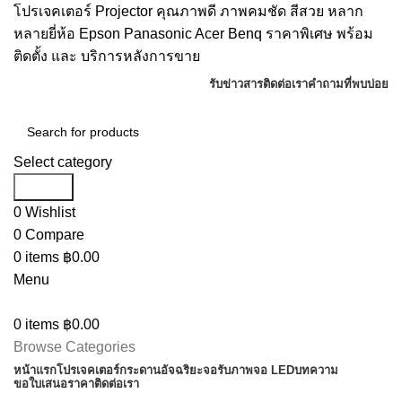
โปรเจคเตอร์ Projector คุณภาพดี ภาพคมชัด สีสวย หลาก
หลายยี่ห้อ Epson Panasonic Acer Benq ราคาพิเศษ พร้อม
ติดตั้ง และ บริการหลังการขาย
รับข่าวสาร
ติดต่อเรา
คำถามที่พบบ่อย
Select category
Search
0
Wishlist
0
Compare
0
items
฿
0.00
Menu
0
items
฿
0.00
Browse Categories
หน้าแรก
โปรเจคเตอร์
กระดานอัจฉริยะ
จอรับภาพ
จอ LED
บทความ
ขอใบเสนอราคา
ติดต่อเรา