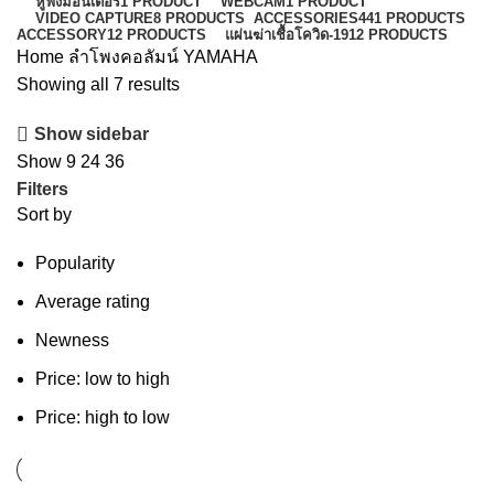
หูฟังมอนิเตอร์
1 PRODUCT
WEBCAM
1 PRODUCT
VIDEO CAPTURE
8 PRODUCTS
ACCESSORIES
441 PRODUCTS
ACCESSORY
12 PRODUCTS
แผ่นฆ่าเชื้อโควิด-19
12 PRODUCTS
Home
ลำโพงคอลัมน์
YAMAHA
Showing all 7 results
Show sidebar
Show
9
24
36
Filters
Sort by
Popularity
Average rating
Newness
Price: low to high
Price: high to low