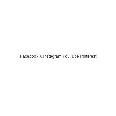
Returns
Terms & Conditions
Contact Us
Latest News
Our Sitemap
SIAMPROJECTOR.COM
2019 CREATED BY
AMAS
Facebook
X
Instagram
YouTube
Pinterest