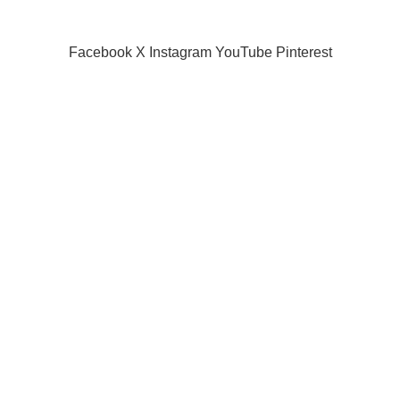
Our Sitemap
SIAMPROJECTOR.COM
2019 CREATED BY
AMAS
Facebook
X
Instagram
YouTube
Pinterest