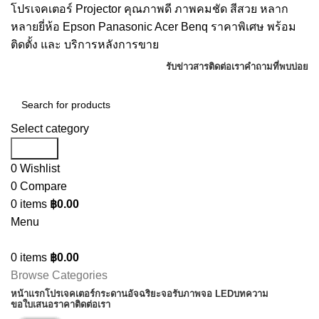
โปรเจคเตอร์ Projector คุณภาพดี ภาพคมชัด สีสวย หลาก
หลายยี่ห้อ Epson Panasonic Acer Benq ราคาพิเศษ พร้อม
ติดตั้ง และ บริการหลังการขาย
รับข่าวสาร
ติดต่อเรา
คำถามที่พบบ่อย
Select category
Search
0
Wishlist
0
Compare
0
items
฿
0.00
Menu
0
items
฿
0.00
Browse Categories
หน้าแรก
โปรเจคเตอร์
กระดานอัจฉริยะ
จอรับภาพ
จอ LED
บทความ
ขอใบเสนอราคา
ติดต่อเรา